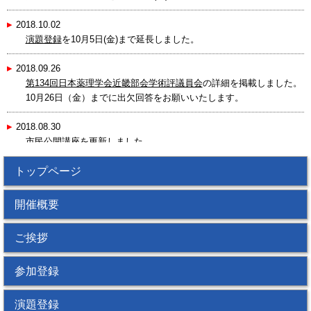
▸
2018.10.02
演題登録
を
10月5日(金)まで延長
しました。
▸
2018.09.26
第134回日本薬理学会近畿部会学術評議員会
の詳細を掲載しました。
10月26日（金）までに出欠回答をお願いいたします。
▸
2018.08.30
市民公開講座
を更新しました。
▸
トップページ
2018.08.29
JPS Onlineシステム休止について
9月3日（月）17：00～18：00
開催概要
▸
2018.07.26
ご挨拶
部会参加申込・参加費振込，新規入会など手続きができなくなりま
す。
参加登録
【メンテナンス日時】
7月28日（土）12：00～17：00
＊作業の状況により終了時間が前後することがあります。
演題登録