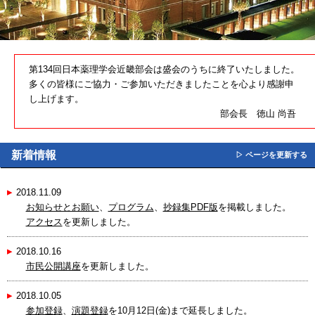
第134回日本薬理学会近畿部会は盛会のうちに終了いたしました。
多くの皆様にご協力・ご参加いただきましたことを心より感謝申
し上げます。
部会長 徳山 尚吾
新着情報
▷ ページを更新する
▸
2018.11.09
お知らせとお願い
、
プログラム
、
抄録集PDF版
を掲載しました。
アクセス
を更新しました。
▸
2018.10.16
市民公開講座
を更新しました。
▸
2018.10.05
参加登録
、
演題登録
を
10月12日(金)まで延長
しました。