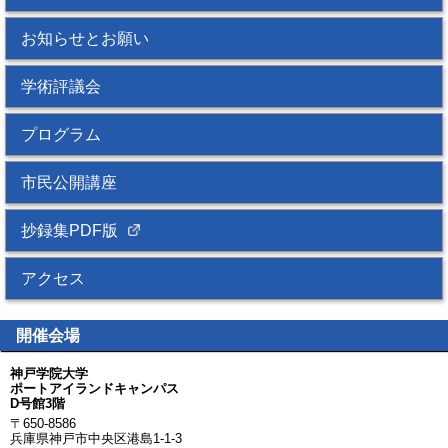
▸
2018.07.06
お知らせとお願い
サーバー移設に伴い，会員システムならびにクレジットカード決済
手続きが下記の期間休止となります。
学術評議会
≪休止期間≫
＊日付が異なるのでご注意ください
会員システム機能：7月14日（土）～16日（月・祝）
プログラム
＊事務局サイト機能ならびにＪＰＳアカウント取得も休止と
なります
市民公開講座
クレジットカード決済機能：7月12日（木）～16日（月・祝）
▸
2018.07.03
抄録集PDF版
参加登録
、
演題登録
、
市民公開講座
を掲載しました。
[ 演題締切り ] 2018年7月2日(月) ～ 9月28日(金)
アクセス
[ 事前参加登録 ] 2018年7月2日(月) ～ 10月5日(金)
▸
2018.06.27
開催会場
本会の公式ホームページを開設しました。
神戸学院大学
ご挨拶
、
開催概要
、
アクセス
を掲載しました。
ポートアイランドキャンパス
D号館3階
〒650-8586
兵庫県神戸市中央区港島1-1-3