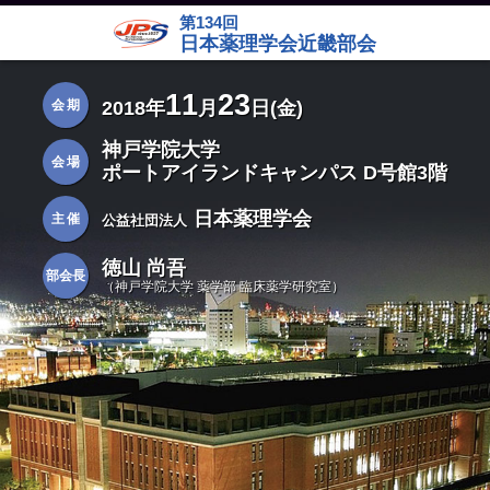
第134回
日本薬理学会近畿部会
11
23
2018年
月
日(金)
会期
神戸学院大学
会場
ポートアイランドキャンパス D号館3階
日本薬理学会
主催
公益社団法人
徳山 尚吾
部会長
（神戸学院大学 薬学部 臨床薬学研究室）